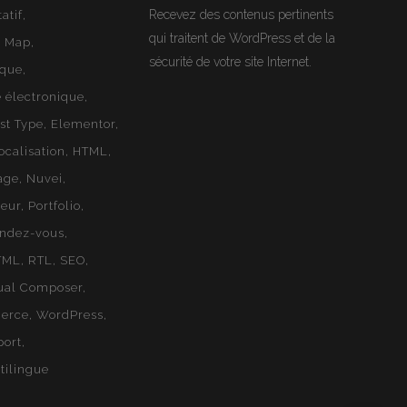
Recevez des contenus pertinents
atif
qui traitent de WordPress et de la
e Map
sécurité de votre site Internet.
ique
électronique
st Type
Elementor
ocalisation
HTML
age
Nuvei
geur
Portfolio
endez-vous
TML
RTL
SEO
ual Composer
erce
WordPress
port
ilingue