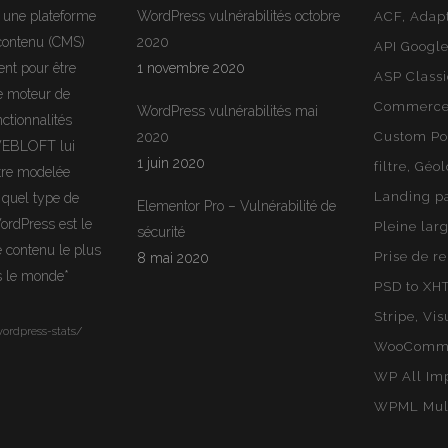
 une plateforme
WordPress vulnérabilités octobre
ACF
Adapt
 contenu (CMS)
2020
API Googl
ent pour être
1 novembre 2020
ASP Class
e moteur de
Commerce 
WordPress vulnérabilités mai
ctionnalités
2020
Custom Po
WEBLOFT lui
1 juin 2020
filtre
Géol
tre modelée
Landing p
 quel type de
Elementor Pro – Vulnérabilité de
ordPress
est le
Pleine lar
sécurité
e contenu le plus
Prise de r
8 mai 2020
rs le monde*
PSD to XH
Stripe
Vis
ordpress-stats/
WooComm
WP All Im
WPML Mult