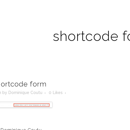
shortcode 
ortcode form
n
by
Dominique Coutu
0
Likes