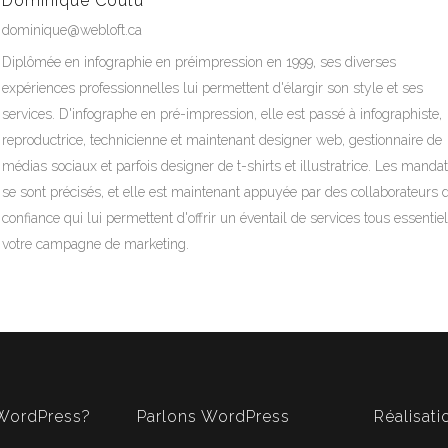
Dominique Coutu
dominique@webloft.ca
Diplômée en infographie en préimpression en 1999, ses diverses
expériences professionnelles lui permettent d'élargir son style et ses
services. D'infographe en pré-impression, elle est passé à infographiste,
reproductrice, technicienne et maintenant designer web, gestionnaire de
médias sociaux et parfois designer de t-shirts et illustratrice. Les manda
se sont précisés, et elle est maintenant appuyée par des collaborateurs 
confiance qui lui permettent d'offrir un éventail de services tous essentie
votre campagne de marketing.
 WordPress?
Parlons WordPress
Réalisati