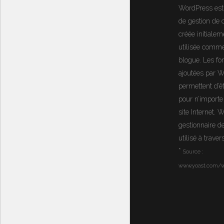
WordPress
est
de gestion de
créée initialem
utilisée comm
blogue. Les fon
ajoutées par 
permettent d’ê
pour n’importe
site Internet.
W
gestionnaire d
utilisé à trave
*
Source :
www.yoast.com/w