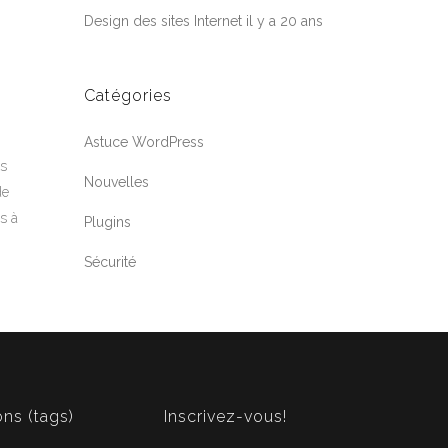
Design des sites Internet il y a 20 ans
Catégories
Astuce WordPress
ts
Nouvelles
de
ls à
Plugins
Sécurité
Jean-Francois
En ligne
Webloft
ons (tags)
Inscrivez-vous!