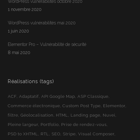
WordPress vulnérabilités octobre 2020
1 novembre 2020
WordPress vulnérabilités mai 2020
1 juin 2020
Jean-Francois
En ligne
Elementor Pro – Vulnérabilité de sécurité
Webloft
8 mai 2020
Réalisations (tags)
ACF
Adaptatif
API Google Map
ASP Classique
Commerce électronique
Custom Post Type
Elementor
filtre
Géolocalisation
HTML
Landing page
Nuvei
Pleine largeur
Portfolio
Prise de rendez-vous
PSD to XHTML
RTL
SEO
Stripe
Visual Composer