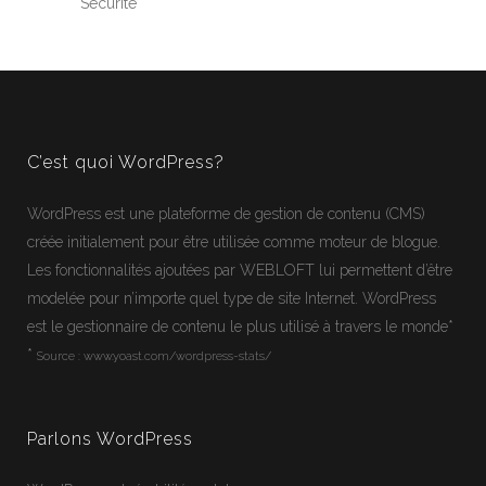
Sécurité
C’est quoi WordPress?
WordPress
est une plateforme de gestion de contenu (CMS)
créée initialement pour être utilisée comme moteur de blogue.
Les fonctionnalités ajoutées par WEBLOFT lui permettent d’être
modelée pour n’importe quel type de site Internet.
WordPress
est le gestionnaire de contenu le plus utilisé à travers le monde*
*
Source :
www.yoast.com/wordpress-stats/
Parlons WordPress