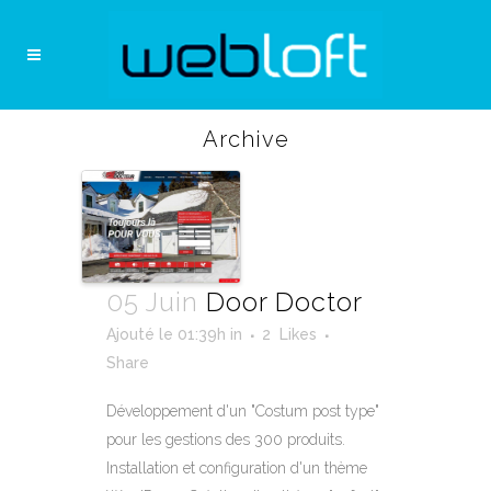
Archive
05 Juin
Door Doctor
Ajouté le 01:39h
in
2
Likes
Share
Développement d'un "Costum post type"
pour les gestions des 300 produits.
Installation et configuration d'un thème