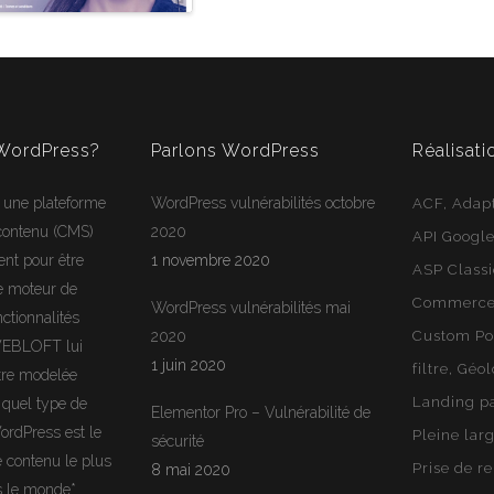
 WordPress?
Parlons WordPress
Réalisati
 une plateforme
WordPress vulnérabilités octobre
ACF
Adapt
 contenu (CMS)
2020
API Googl
ent pour être
1 novembre 2020
ASP Class
e moteur de
Commerce 
WordPress vulnérabilités mai
ctionnalités
2020
Custom Po
WEBLOFT lui
1 juin 2020
filtre
Géol
tre modelée
Landing p
 quel type de
Elementor Pro – Vulnérabilité de
ordPress
est le
Pleine lar
sécurité
e contenu le plus
Prise de r
8 mai 2020
rs le monde*