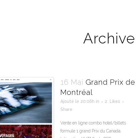
Archive
16 Mai
Grand Prix de
Montréal
Ajouté le 20:06h
in
2
Likes
Share
Vente en ligne combo hotel/billets
formule 1 grand Prix du Canada.