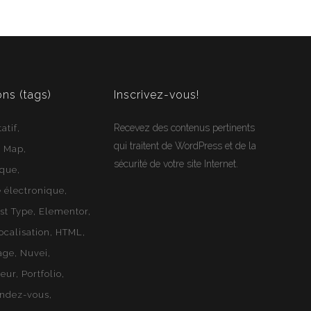
Jean-Francois
En ligne
Webloft
ons (tags)
Inscrivez-vous!
Recevez des contenus pertinents
atif
qui traitent de WordPress et de la
e Map
sécurité de votre site Internet.
ique
électronique
st Type
Elementor
ocalisation
HTML
age
Nuvei
geur
Portfolio
endez-vous