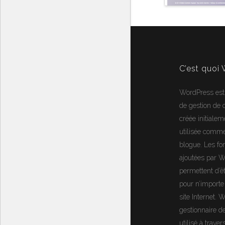
C’est quoi
WordPress
est
de gestion de
créée initialem
utilisée comm
blogue. Les fon
ajoutées par 
permettent d’ê
pour n’importe
site Internet.
W
gestionnaire d
utilisé à trave