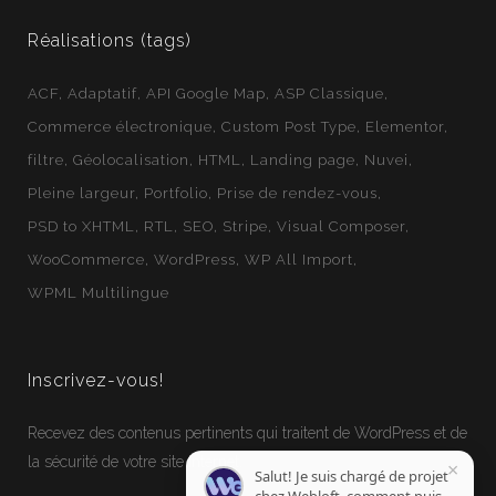
Réalisations (tags)
ACF
Adaptatif
API Google Map
ASP Classique
Commerce électronique
Custom Post Type
Elementor
filtre
Géolocalisation
HTML
Landing page
Nuvei
Pleine largeur
Portfolio
Prise de rendez-vous
PSD to XHTML
RTL
SEO
Stripe
Visual Composer
WooCommerce
WordPress
WP All Import
WPML Multilingue
Inscrivez-vous!
Recevez des contenus pertinents qui traitent de WordPress et de
la sécurité de votre site Internet.
×
Salut! Je suis chargé de projet