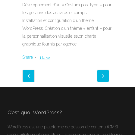
Développement d’un « Costum post type » pour
les gestions des activités et camps.
Installation et configuration d’un thème
WordPress. Création d’un thème « enfant » pour
la personnalisation visuelle selon charte
graphique fournis par agence.
Share
1
Like
C’est quoi WordPress?
WordPress
est une plateforme de gestion de contenu (CMS)
créée initialement pour être utilisée comme moteur de blogue.