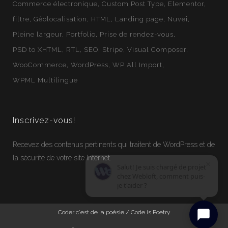
Commerce électronique
Custom Post Type
Elementor
filtre
Géolocalisation
HTML
Landing page
Nuvei
Pleine largeur
Portfolio
Prise de rendez-vous
PSD to XHTML
RTL
SEO
Stripe
Visual Composer
WooCommerce
WordPress
WP All Import
WPML Multilingue
Inscrivez-vous!
Recevez des contenus pertinents qui traitent de WordPress et de
la sécurité de votre site Internet.
×
Salut! Je suis chargé de projet
chez Webloft, comment puis-
je t'aider ?
Coder c'est de la poésie / Code is Poetry