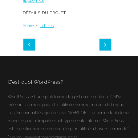
appbom.ca
DÉTAILS DU PROJET
Share
0
Likes
C’est quoi WordPress?
WordPress
est une plateforme de gestion de contenu (CMS)
créée initialement pour être utilisée comme moteur de blogue.
Les fonctionnalités ajoutées par WEBLOFT lui permettent d’être
modelée pour n’importe quel type de site Internet.
WordPress
est le gestionnaire de contenu le plus utilisé à travers le monde*
*
Source :
www.yoast.com/wordpress-stats/