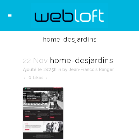
home-desjardins
22 Nov
home-desjardins
Ajouté le 18:25h
in
by
Jean-Francois Ranger
0
Likes