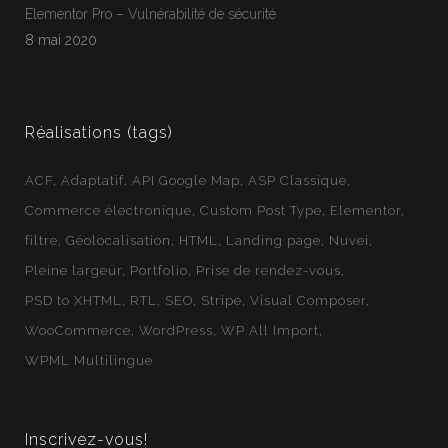
Jean-Francois
En ligne
Elementor Pro – Vulnérabilité de sécurité
Webloft
8 mai 2020
Réalisations (tags)
ACF
Adaptatif
API Google Map
ASP Classique
Commerce électronique
Custom Post Type
Elementor
filtre
Géolocalisation
HTML
Landing page
Nuvei
Pleine largeur
Portfolio
Prise de rendez-vous
PSD to XHTML
RTL
SEO
Stripe
Visual Composer
WooCommerce
WordPress
WP All Import
WPML Multilingue
Inscrivez-vous!