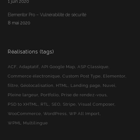
1 juin 2020
Jean-Francois
En ligne
Elementor Pro – Vulnérabilité de sécurité
Webloft
8 mai 2020
Réalisations (tags)
ACF
Adaptatif
API Google Map
ASP Classique
Commerce électronique
Custom Post Type
Elementor
filtre
Géolocalisation
HTML
Landing page
Nuvei
Pleine largeur
Portfolio
Prise de rendez-vous
PSD to XHTML
RTL
SEO
Stripe
Visual Composer
WooCommerce
WordPress
WP All Import
WPML Multilingue