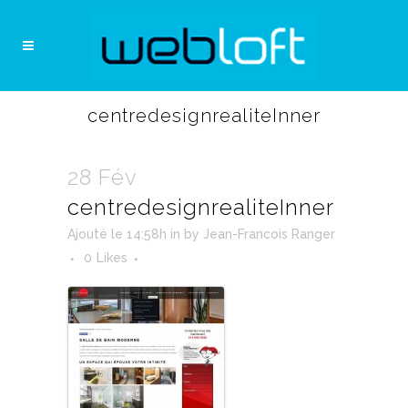
centredesignrealiteInner
28 Fév
centredesignrealiteInner
Ajouté le 14:58h
in
by
Jean-Francois Ranger
0
Likes