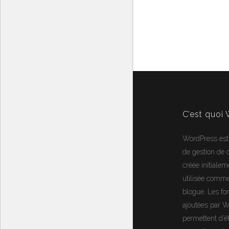
C’est quoi
WordPress
est
de gestion de
créée initialem
utilisée comm
blogue. Les fon
ajoutées par 
permettent d’ê