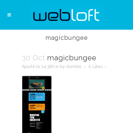
magicbungee
30 Oct
magicbungee
Ajouté le 14:38h
in
by
dominic
0
Likes