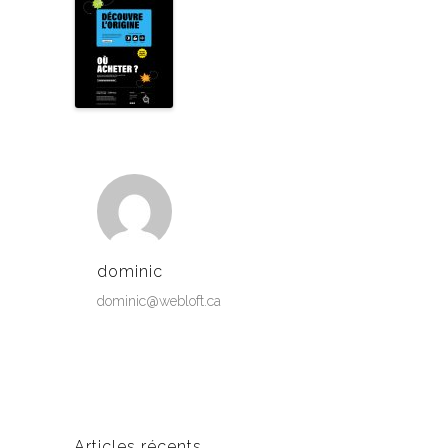
dominic
dominic@webloft.ca
Articles récents