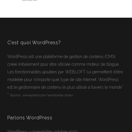
C’est quoi WordPress?
WordPress
est une plateforme de gestion de contenu (CMS)
créée initialement pour être utilisée comme moteur de blogue.
Les fonctionnalités ajoutées par WEBLOFT lui permettent d’être
modelée pour n’importe quel type de site Internet.
WordPress
est le gestionnaire de contenu le plus utilisé à travers le monde*
*
Source :
www.yoast.com/wordpress-stats/
Parlons WordPress
WordPress vulnérabilités octobre 2020