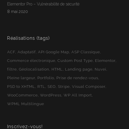
Jean-Francois
En ligne
Elementor Pro – Vulnérabilité de sécurité
Webloft
8 mai 2020
Réalisations (tags)
ACF
Adaptatif
API Google Map
ASP Classique
Commerce électronique
Custom Post Type
Elementor
filtre
Géolocalisation
HTML
Landing page
Nuvei
Pleine largeur
Portfolio
Prise de rendez-vous
PSD to XHTML
RTL
SEO
Stripe
Visual Composer
WooCommerce
WordPress
WP All Import
WPML Multilingue
Inscrivez-vous!