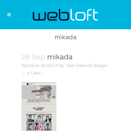
mikada
28 Sep
mikada
Ajouté le 00:01h
in
by
Jean-Francois Ranger
0
Likes