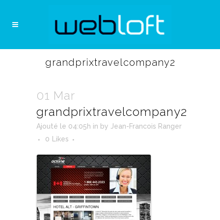
grandprixtravelcompany2
01 Mar
grandprixtravelcompany2
Ajouté le 04:05h
in
by
Jean-Francois Ranger
0
Likes