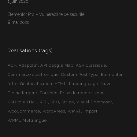
1 juin 2020
Jean-Francois
En ligne
Elementor Pro – Vulnérabilité de sécurité
Webloft
8 mai 2020
Réalisations (tags)
ACF
Adaptatif
API Google Map
ASP Classique
Commerce électronique
Custom Post Type
Elementor
filtre
Géolocalisation
HTML
Landing page
Nuvei
Pleine largeur
Portfolio
Prise de rendez-vous
PSD to XHTML
RTL
SEO
Stripe
Visual Composer
WooCommerce
WordPress
WP All Import
WPML Multilingue