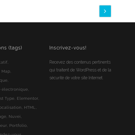
Jean-Francois
En ligne
Webloft
ons (tags)
Inscrivez-vous!
Recevez des contenus pertinents
atif
qui traitent de WordPress et de la
e Map
sécurité de votre site Internet.
ique
électronique
st Type
Elementor
ocalisation
HTML
age
Nuvei
geur
Portfolio
endez-vous