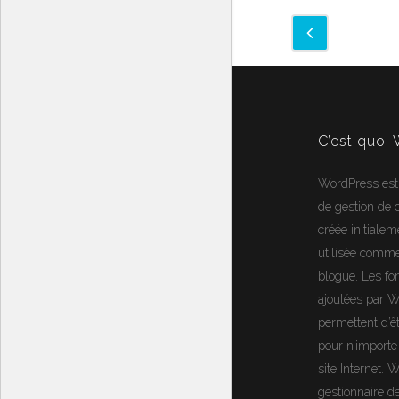
C’est quoi
WordPress
est
de gestion de
créée initialem
utilisée comm
blogue. Les fon
ajoutées par 
permettent d’ê
pour n’importe
site Internet.
W
gestionnaire d