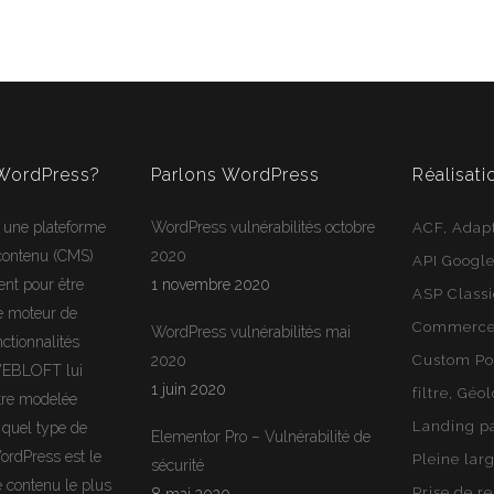
 WordPress?
Parlons WordPress
Réalisati
 une plateforme
WordPress vulnérabilités octobre
ACF
Adapt
 contenu (CMS)
2020
API Googl
ent pour être
1 novembre 2020
ASP Class
e moteur de
Commerce 
WordPress vulnérabilités mai
ctionnalités
2020
Custom Po
WEBLOFT lui
1 juin 2020
filtre
Géol
tre modelée
Landing p
 quel type de
Elementor Pro – Vulnérabilité de
ordPress
est le
Pleine lar
sécurité
e contenu le plus
Prise de r