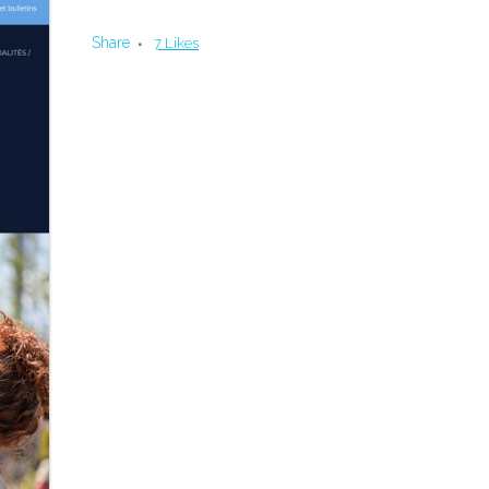
Share
7
Likes