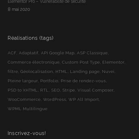
Elementor Pro – Vulnérabilité de sécurité
Webloft
8 mai 2020
Réalisations (tags)
ACF
Adaptatif
API Google Map
ASP Classique
Commerce électronique
Custom Post Type
Elementor
filtre
Géolocalisation
HTML
Landing page
Nuvei
Pleine largeur
Portfolio
Prise de rendez-vous
PSD to XHTML
RTL
SEO
Stripe
Visual Composer
WooCommerce
WordPress
WP All Import
WPML Multilingue
Inscrivez-vous!