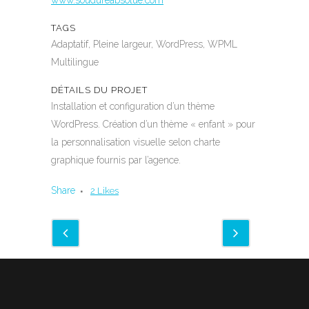
www.soudureabsolue.com
TAGS
Adaptatif, Pleine largeur, WordPress, WPML
Multilingue
DÉTAILS DU PROJET
Installation et configuration d’un thème
WordPress. Création d’un thème « enfant » pour
la personnalisation visuelle selon charte
graphique fournis par l’agence.
Share
2
Likes