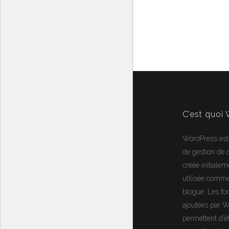
C’est quoi
WordPress
est
de gestion de
créée initialem
utilisée comm
blogue. Les fon
ajoutées par 
permettent d’ê