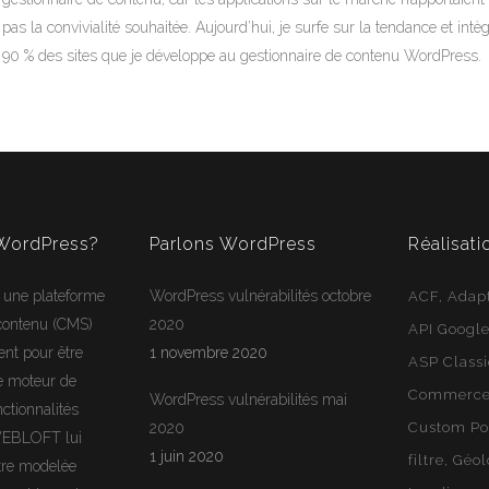
pas la convivialité souhaitée. Aujourd’hui, je surfe sur la tendance et intè
90 % des sites que je développe au gestionnaire de contenu WordPress.
 WordPress?
Parlons WordPress
Réalisati
 une plateforme
WordPress vulnérabilités octobre
ACF
Adapt
 contenu (CMS)
2020
API Googl
ent pour être
1 novembre 2020
ASP Class
e moteur de
Commerce 
WordPress vulnérabilités mai
ctionnalités
2020
Custom Po
WEBLOFT lui
1 juin 2020
filtre
Géol
tre modelée