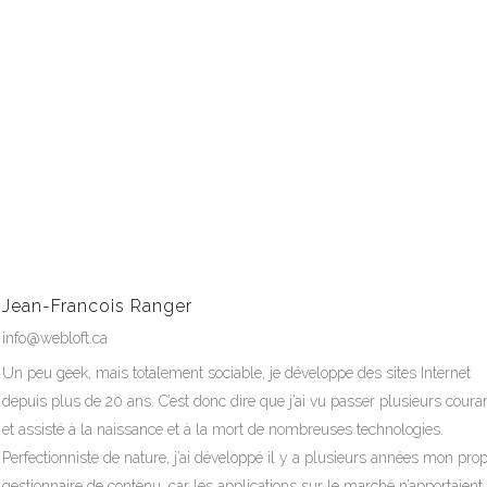
Jean-Francois Ranger
info@webloft.ca
Un peu geek, mais totalement sociable, je développe des sites Internet
depuis plus de 20 ans. C’est donc dire que j’ai vu passer plusieurs coura
et assisté à la naissance et à la mort de nombreuses technologies.
Perfectionniste de nature, j’ai développé il y a plusieurs années mon pro
gestionnaire de contenu, car les applications sur le marché n’apportaient