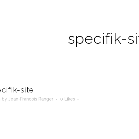
specifik-si
cifik-site
n
by
Jean-Francois Ranger
0
Likes