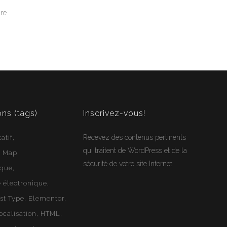
gre
Jean-Francois
En ligne
Webloft
ons (tags)
Inscrivez-vous!
Recevez des contenus pertinents
atif
qui traitent de WordPress et de la
e Map
sécurité de votre site Internet.
ique
électronique
st Type
Elementor
ocalisation
HTML