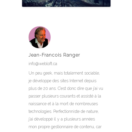
Jean-Francois Ranger
info@webloft.ca
Un peu geek, mais totalement sociable,
je développe des sites Internet depuis
plus de 20 ans. C’est donc dire que j’ai vu
passer plusieurs courants et assisté à la
naissance et à la mort de nombreuses
technologies. Perfectionniste de nature,
j’ai développé il y a plusieurs années
mon propre gestionnaire de contenu, car