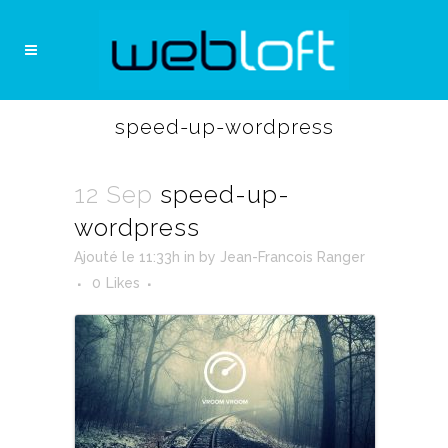
speed-up-wordpress
12 Sep
speed-up-
wordpress
Ajouté le 11:33h
in
by
Jean-Francois Ranger
0
Likes