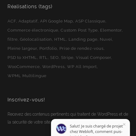
Réalisations (tags)
ACF
Adaptatif
API Google Map
ASP Classique
Commerce électronique
Custom Post Type
Elementor
filtre
Géolocalisation
HTML
Landing page
Nuvei
Pleine largeur
Portfolio
Prise de rendez-vous
PSD to XHTML
RTL
SEO
Stripe
Visual Composer
WooCommerce
WordPress
WP All Import
WPML Multilingue
Inscrivez-vous!
Recevez des contenus pertinents qui traitent de WordPress et de
la sécurité de votre site Internet.
×
Salut! Je suis chargé de projet
chez Webloft, comment puis-