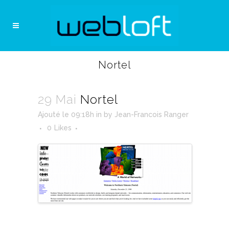
Nortel
29 Mai
Nortel
Ajouté le 09:18h
in
by
Jean-Francois Ranger
0
Likes