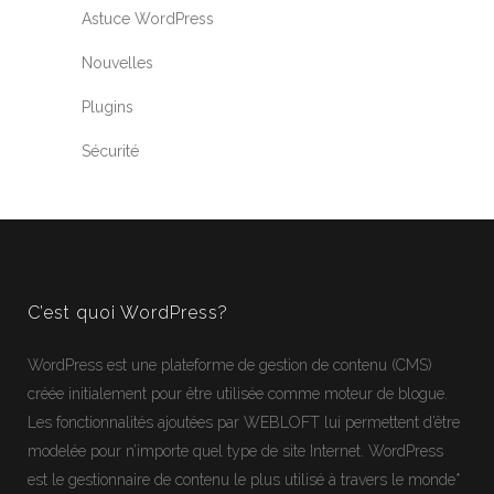
Astuce WordPress
Nouvelles
Plugins
Sécurité
C’est quoi WordPress?
WordPress
est une plateforme de gestion de contenu (CMS)
créée initialement pour être utilisée comme moteur de blogue.
Les fonctionnalités ajoutées par WEBLOFT lui permettent d’être
modelée pour n’importe quel type de site Internet.
WordPress
est le gestionnaire de contenu le plus utilisé à travers le monde*