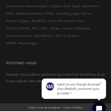
Commerce électronique
Custom Post Type
Elementor
filtre
Géolocalisation
HTML
Landing page
Nuvei
Pleine largeur
Portfolio
Prise de rendez-vous
PSD to XHTML
RTL
SEO
Stripe
Visual Composer
WooCommerce
WordPress
WP All Import
WPML Multilingue
Inscrivez-vous!
Recevez des contenus pertinents qui traitent de WordPress et de
la sécurité de votre site Internet.
×
Salut! Je suis chargé de projet
chez Webloft, comment puis-
je t'aider ?
Coder c'est de la poésie / Code is Poetry