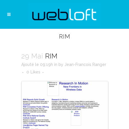
RIM
29 Mai
RIM
Ajouté le 09:19h
in
by
Jean-Francois Ranger
0
Likes