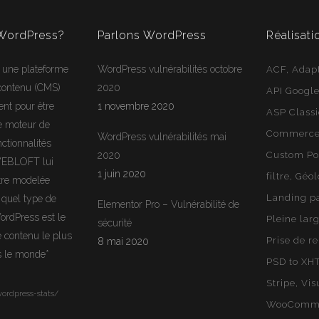
 WordPress?
Parlons WordPress
Réalisati
 une plateforme
WordPress vulnérabilités octobre
ACF
Adapt
 contenu (CMS)
2020
API Googl
ent pour être
1 novembre 2020
ASP Class
e moteur de
Commerce 
WordPress vulnérabilités mai
ctionnalités
2020
Custom Po
WEBLOFT lui
1 juin 2020
filtre
Géol
tre modelée
Landing p
 quel type de
Elementor Pro – Vulnérabilité de
ordPress
est le
Pleine lar
sécurité
e contenu le plus
Prise de r
8 mai 2020
rs le monde*
PSD to XH
Stripe
Vis
ordpress-stats/
WooComm