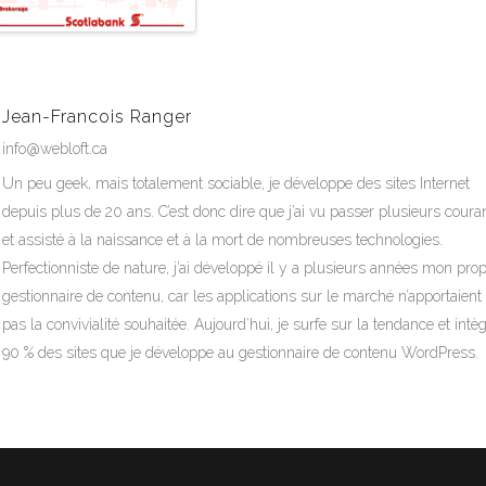
Jean-Francois Ranger
info@webloft.ca
Un peu geek, mais totalement sociable, je développe des sites Internet
depuis plus de 20 ans. C’est donc dire que j’ai vu passer plusieurs coura
et assisté à la naissance et à la mort de nombreuses technologies.
Perfectionniste de nature, j’ai développé il y a plusieurs années mon pro
gestionnaire de contenu, car les applications sur le marché n’apportaient
pas la convivialité souhaitée. Aujourd’hui, je surfe sur la tendance et intè
90 % des sites que je développe au gestionnaire de contenu WordPress.