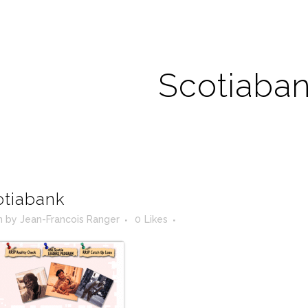
Scotiaba
tiabank
n
by
Jean-Francois Ranger
0
Likes