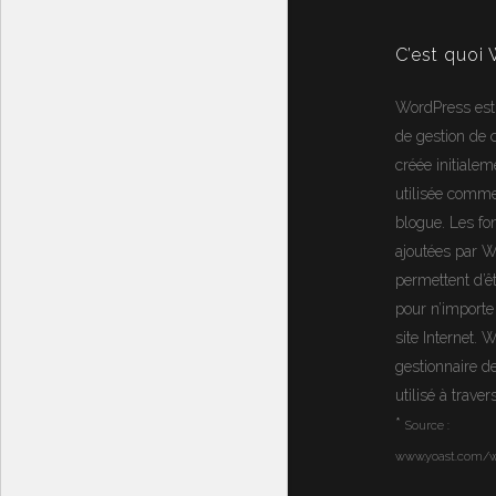
C’est quoi
WordPress
est
de gestion de
créée initialem
utilisée comm
blogue. Les fon
ajoutées par 
permettent d’ê
pour n’importe
site Internet.
W
gestionnaire d
utilisé à trave
*
Source :
www.yoast.com/w