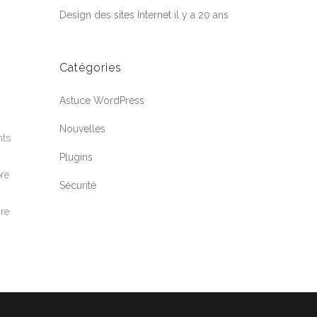
Design des sites Internet il y a 20 ans
Catégories
Astuce WordPress
Nouvelles
nts
Plugins
pre
Sécurité
gre
Jean-Francois
En ligne
Webloft