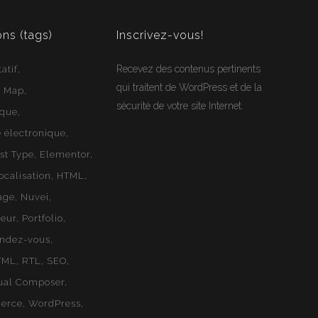
ons (tags)
Inscrivez-vous!
Recevez des contenus pertinents
atif
qui traitent de WordPress et de la
e Map
sécurité de votre site Internet.
ique
électronique
st Type
Elementor
ocalisation
HTML
age
Nuvei
geur
Portfolio
endez-vous
TML
RTL
SEO
ual Composer
erce
WordPress