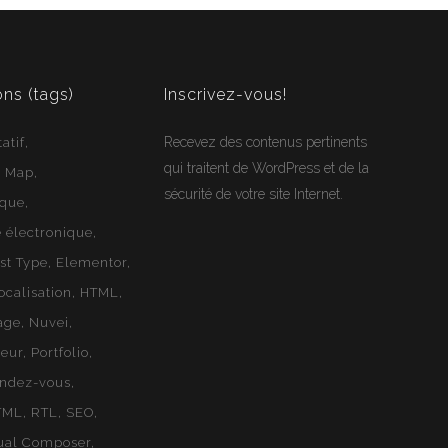
Webloft
ons (tags)
Inscrivez-vous!
Recevez des contenus pertinents
atif
qui traitent de WordPress et de la
e Map
sécurité de votre site Internet.
ique
électronique
st Type
Elementor
ocalisation
HTML
age
Nuvei
geur
Portfolio
endez-vous
TML
RTL
SEO
ual Composer