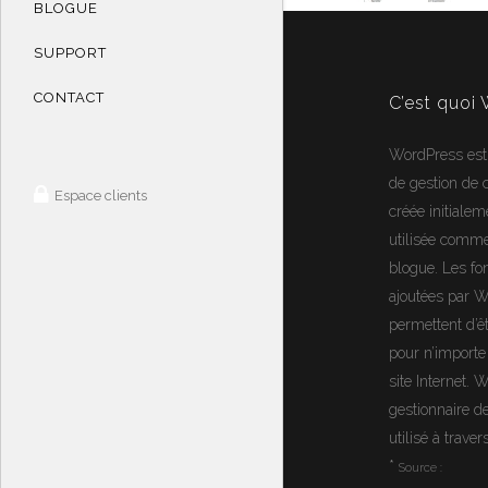
BLOGUE
SUPPORT
CONTACT
C’est quoi
WordPress
est
de gestion de
Espace clients
créée initialem
utilisée comm
blogue. Les fon
ajoutées par 
permettent d’ê
pour n’importe
site Internet.
W
gestionnaire d
utilisé à trave
*
Source :