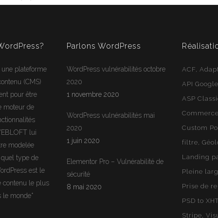
 WordPress?
Parlons WordPress
Réalisati
 une plateforme
WordPress vulnérabilités octobre
ACF
Adapt
 contenu (CMS)
2020
API Googl
ent pour être
1 novembre 2020
ASP Class
e moteur de
Commerce 
WordPress vulnérabilités mai
ctionnalités
2020
Custom Po
WEBLOFT lui
1 juin 2020
filtre
Géol
tre modelée
Landing p
 quel type de
Elementor Pro – Vulnérabilité de
ordPress
est le
Pleine lar
sécurité
e contenu le plus
Prise de r
8 mai 2020
rs le monde*
PSD to XH
Stripe
Vis