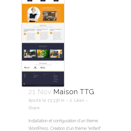
21 Nov
Maison TTG
Ajouté le 23:33h
in
2
Likes
Share
Installation et configuration d'un thème
WordPress. Création d'un thème "enfant"