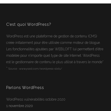
C’est quoi WordPress?
WordPress
est une plateforme de gestion de contenu (CMS)
créée initialement pour être utilisée comme moteur de blogue.
Les fonctionnalités ajoutées par WEBLOFT lui permettent d’être
modelée pour n’importe quel type de site Internet.
WordPress
est le gestionnaire de contenu le plus utilisé à travers le monde*
*
Source :
www.yoast.com/wordpress-stats/
Parlons WordPress
WordPress vulnérabilités octobre 2020
1 novembre 2020