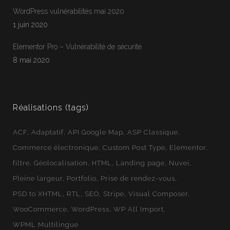
WordPress vulnérabilités mai 2020
1 juin 2020
Jean-Francois
En ligne
Elementor Pro – Vulnérabilité de sécurité
Webloft
8 mai 2020
Réalisations (tags)
ACF
Adaptatif
API Google Map
ASP Classique
Commerce électronique
Custom Post Type
Elementor
filtre
Géolocalisation
HTML
Landing page
Nuvei
Pleine largeur
Portfolio
Prise de rendez-vous
PSD to XHTML
RTL
SEO
Stripe
Visual Composer
WooCommerce
WordPress
WP All Import
WPML Multilingue