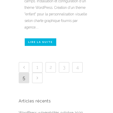
camps. Installation et configuration d'un
thème WordPress. Création d'un thème
"enfant" pour la personnalisation visuelle
selon charte graphique fournis par
agence....
LIRE LA SUITE
1
2
3
4
5
Articles récents
WordPress vulnérabilités octobre 2020