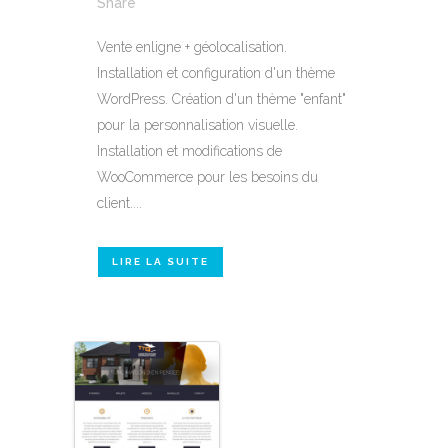
Share
Vente enligne + géolocalisation.
Installation et configuration d'un thème
WordPress. Création d'un thème "enfant"
pour la personnalisation visuelle.
Installation et modifications de
WooCommerce pour les besoins du
client....
LIRE LA SUITE