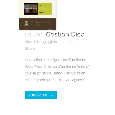
01 Jan
Gestion Dice
Ajouté le 03:43h
in
2
Likes
Share
Installation et configuration d'un thème
WordPress. Création d'un thème "enfant"
pour la personnalisation visuelle selon
charte graphique fournis par l'agence....
LIRE LA SUITE