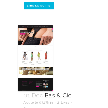
LIRE LA SUITE
01 Déc
Bas & Cie
Ajouté le 03:17h
in
2
Likes