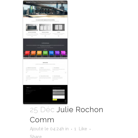
25 Déc
Julie Rochon
Comm
Ajouté le 04:24h
in
1
Like
Share