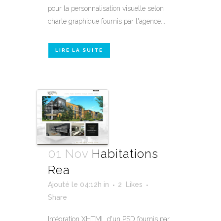
pour la personnalisation visuelle selon
charte graphique fournis par l'agence....
LIRE LA SUITE
01 Nov
Habitations
Rea
Ajouté le 04:12h
in
2
Likes
Share
Intégration XHTML d'un PSD fournis par